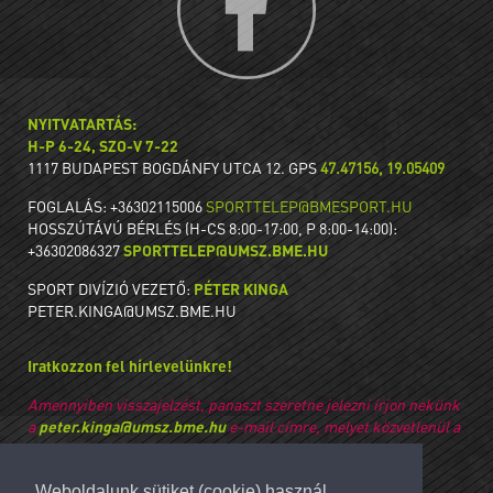
NYITVATARTÁS:
H-P 6-24, SZO-V 7-22
1117 BUDAPEST BOGDÁNFY UTCA 12. GPS
47.47156, 19.05409
FOGLALÁS: +36302115006
SPORTTELEP@BMESPORT.HU
HOSSZÚTÁVÚ BÉRLÉS (H-CS 8:00-17:00, P 8:00-14:00):
+36302086327
SPORTTELEP@UMSZ.BME.HU
SPORT DIVÍZIÓ VEZETŐ:
PÉTER KINGA
PETER.KINGA@UMSZ.BME.HU
Iratkozzon fel hírlevelünkre!
Amennyiben visszajelzést, panaszt szeretne jelezni írjon nekünk
a
peter.kinga@umsz.bme.hu
e-mail címre, melyet közvetlenül a
vezetőség olvas, válaszol meg.
Értesüljön elsőként ajánlatainkról, kedvezményeinkről és
Weboldalunk sütiket (cookie) használ
újdonságainkról.